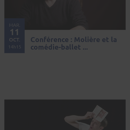
MAR.
11
Conférence : Molière et la
OCT.
comédie-ballet ...
14h15