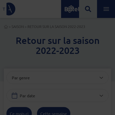
Billetterie
Lien de retour à la page d'accueil
Ouvrir
Menu principal
ACCUEIL
>
SAISON
>
RETOUR SUR LA SAISON 2022-2023
Retour sur la saison
2022-2023
Par genre
Par date
Ce mois-ci
Cette semaine