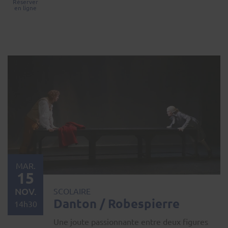
Réserver
en ligne
MAR.
15
NOV.
SCOLAIRE
Danton / Robespierre
14h30
Une joute passionnante entre deux figures