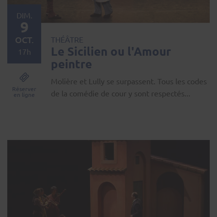
DIM.
9
OCT.
THÉÂTRE
Le Sicilien ou l'Amour
17h
peintre
Molière et Lully se surpassent. Tous les codes
Réserver
de la comédie de cour y sont respectés...
en ligne