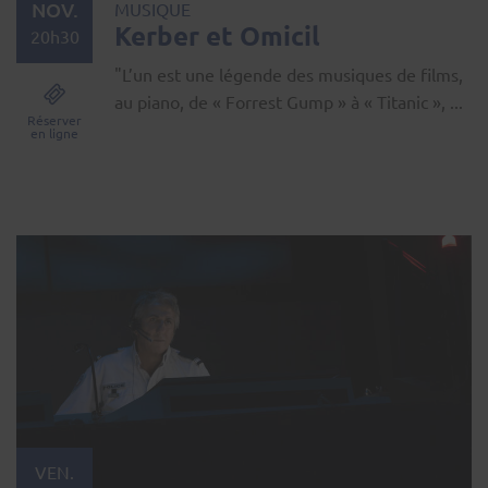
NOV.
MUSIQUE
Kerber et Omicil
20h30
"L’un est une légende des musiques de films,
au piano, de « Forrest Gump » à « Titanic », ...
Réserver
en ligne
VEN.