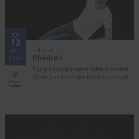
JEU.
13
OCT.
THÉÂTRE
Phèdre !
20h30
François Gremaud met en scène la comédie
Phèdre !, un monologue joyeux et interactif.
Réserver
en ligne