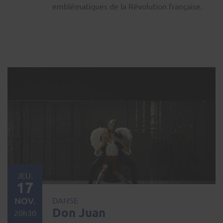
emblématiques de la Révolution française.
JEU.
17
NOV.
DANSE
Don Juan
20h30