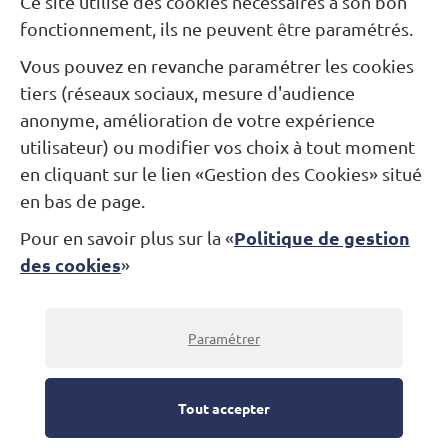
Ce site utilise des cookies nécessaires à son bon
fonctionnement, ils ne peuvent être paramétrés.
Vous pouvez en revanche paramétrer les cookies
tiers (réseaux sociaux, mesure d'audience
anonyme, amélioration de votre expérience
utilisateur) ou modifier vos choix à tout moment
en cliquant sur le lien «Gestion des Cookies» situé
en bas de page.
Politique de gestion
Pour en savoir plus sur la «
SAM.
des cookies
»
7
JANV.
EN FAMILLE
Gioita
10h
Paramétrer
Une expérience de la joie et de
l'émerveillement chez les tout-petits.
Réserver
Tout accepter
en ligne