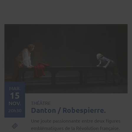
MAR.
15
NOV.
THÉÂTRE
Danton / Robespierre.
20h30
Une joute passionnante entre deux figures
emblématiques de la Révolution française.