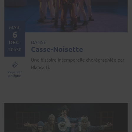
MAR.
6
DÉC.
DANSE
Casse-Noisette
20h30
Une histoire intemporelle chorégraphiée par
Blanca Li.
Réserver
en ligne