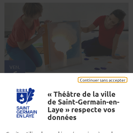
VEN.
6
Continuer sans accepter
JANV.
SCOLAIRE
Gioita
10h
« Théâtre de la ville
Une expérience de la joie et de
de Saint-Germain-en-
l'émerveillement chez les tout-petits.
Laye » respecte vos
données