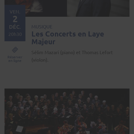
VEN.
2
DÉC.
MUSIQUE
Les Concerts en Laye
20h30
Majeur
Sélim Mazari (piano) et Thomas Lefort
Réserver
(violon).
en ligne