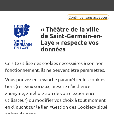
Mentions légales
Continuer sans accepter
« Théâtre de la ville
de Saint-Germain-en-
Laye » respecte vos
données
Besoin d’une information ?
Ce site utilise des cookies nécessaires à son bon
fonctionnement, ils ne peuvent être paramétrés.
Nous contacter
Vous pouvez en revanche paramétrer les cookies
tiers (réseaux sociaux, mesure d'audience
Restons connectés...
anonyme, amélioration de votre expérience
utilisateur) ou modifier vos choix à tout moment
Newsletter
Facebook
Instagram
en cliquant sur le lien «Gestion des Cookies» situé
en bas de page.