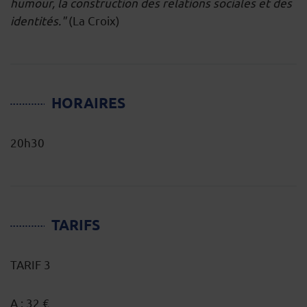
humour, la construction des relations sociales et des
identités."
(La Croix)
HORAIRES
20h30
TARIFS
TARIF 3
A : 32 €