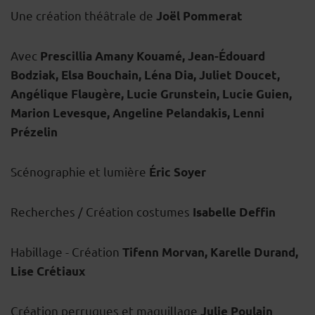
Une création théâtrale de
Joël Pommerat
Avec
Prescillia Amany Kouamé, Jean-Édouard
Bodziak, Elsa Bouchain, Léna Dia, Juliet Doucet,
Angélique Flaugère, Lucie Grunstein, Lucie Guien,
Marion Levesque, Angeline Pelandakis, Lenni
Prézelin
Scénographie et lumière
Éric Soyer
Recherches / Création costumes
Isabelle Deffin
Habillage
- Création
Tifenn Morvan, Karelle Durand,
Lise Crétiaux
Création perruques et maquillage
Julie Poulain