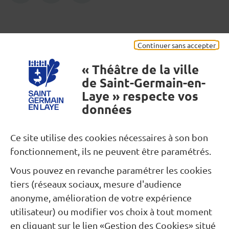
Mentions légales
Continuer sans accepter
« Théâtre de la ville
de Saint-Germain-en-
Laye » respecte vos
données
Besoin d’une information ?
Ce site utilise des cookies nécessaires à son bon
fonctionnement, ils ne peuvent être paramétrés.
Nous contacter
Vous pouvez en revanche paramétrer les cookies
Restons connectés...
tiers (réseaux sociaux, mesure d'audience
anonyme, amélioration de votre expérience
utilisateur) ou modifier vos choix à tout moment
Newsletter
Facebook
Instagram
en cliquant sur le lien «Gestion des Cookies» situé