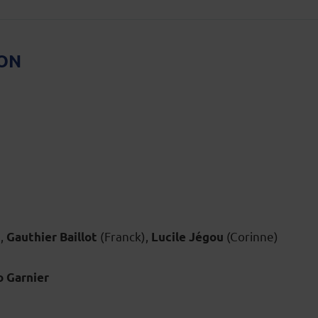
ION
,
(Franck),
(Corinne)
Gauthier Baillot
Lucile Jégou
o Garnier