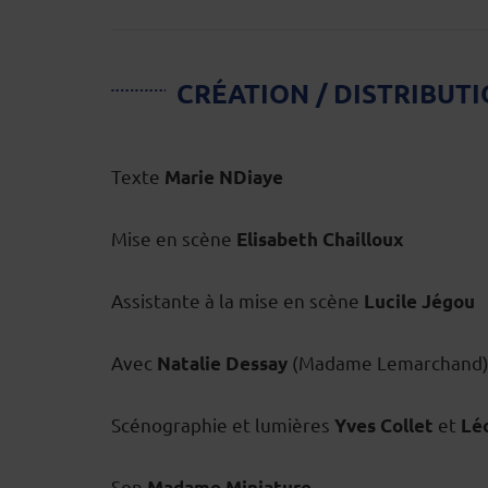
CRÉATION / DISTRIBUT
Texte
Marie NDiaye
Mise en scène
Elisabeth Chailloux
Assistante à la mise en scène
Lucile Jégou
Avec
(Madame Lemarchand)
Natalie Dessay
Scénographie et lumières
et
Yves Collet
Lé
Son
Madame Miniature