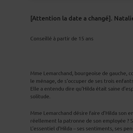
[Attention la date a changé]. Natal
Conseillé à partir de 15 ans
DESCRIPTION
Mme Lemarchand, bourgeoise de gauche, convo
le ménage, de s’occuper de ses trois enfant
Elle a entendu dire qu’Hilda était saine d’
solitude.
Mme Lemarchand désire faire d’Hilda son emp
réellement la patronne de son employée ? Se
L’essentiel d’Hilda – ses sentiments, ses pen