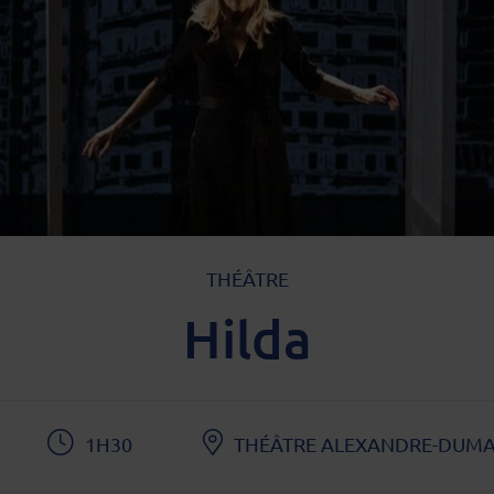
TYPE D'ÉVÈNEMENT
THÉÂTRE
Hilda
1H30
THÉÂTRE ALEXANDRE-DUM