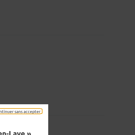
ntinuer sans accepter
en-Laye »