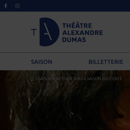
Facebook
Instagram
Lien de retour à la page d'accueil
Menu principal
SAISON
BILLETTERIE
ACCUEIL
>
SAISON
>
RETOUR SUR LA SAISON 2022-2023