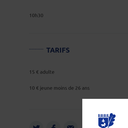
10h30
TARIFS
15 € adulte
10 € jeune moins de 26 ans
Twitter
Face