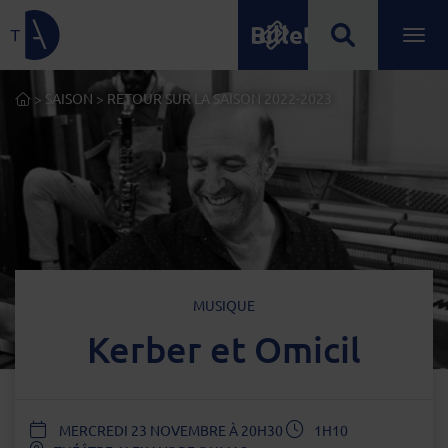
Billetterie
Lien de retour à la page d'accueil
Ouvrir
Menu principal
ACCUEIL
>
SAISON
>
RETOUR SUR LA SAISON 2022-2023
TYPE D'ÉVÈNEMENT
MUSIQUE
Kerber et Omicil
DATE
MERCREDI 23 NOVEMBRE À 20H30
1H10