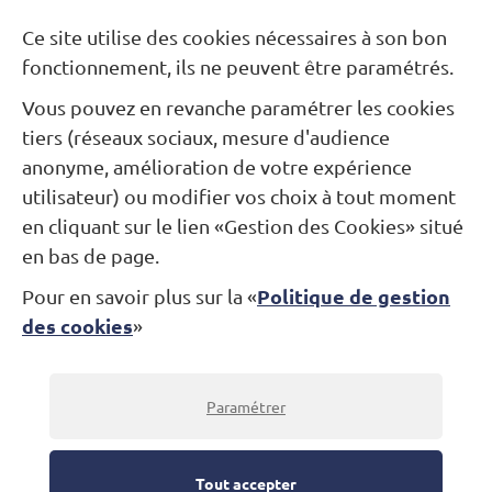
Besoin d’une information ?
Ce site utilise des cookies nécessaires à son bon
fonctionnement, ils ne peuvent être paramétrés.
Nous contacter
Vous pouvez en revanche paramétrer les cookies
Restons connectés...
tiers (réseaux sociaux, mesure d'audience
anonyme, amélioration de votre expérience
utilisateur) ou modifier vos choix à tout moment
Newsletter
Facebook
Instagram
en cliquant sur le lien «Gestion des Cookies» situé
en bas de page.
Politique de gestion
Pour en savoir plus sur la «
Théâtre Alexandre Dumas
des cookies
»
Jardin des Arts
Place André-Malraux
78100 Saint-Germain-en-Laye
Billetterie : 01 30 87 07 07
Paramétrer
© Théâtre Alexandre-Dumas 2022
-
Mentions légales
Tout accepter