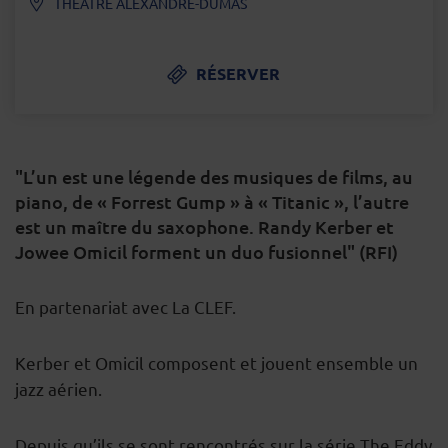
THÉÂTRE ALEXANDRE-DUMAS
RÉSERVER
"L’un est une légende des musiques de films, au
piano, de « Forrest Gump » à « Titanic », l’autre
est un maître du saxophone. Randy Kerber et
Jowee Omicil forment un duo fusionnel" (RFI)
DESCRIPTION
En partenariat avec La CLEF.
Kerber et Omicil composent et jouent ensemble un
jazz aérien.
Depuis qu’ils se sont rencontrés sur la série The Eddy