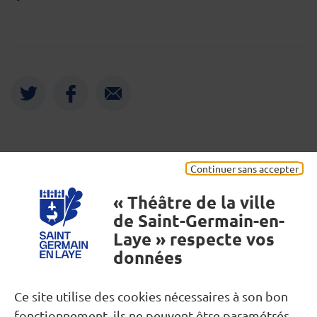
Twitter
Facebook
Envoyer
Mentions légales
Continuer sans accepter
« Théâtre de la ville
de Saint-Germain-en-
Laye » respecte vos
données
Besoin d’une information ?
Ce site utilise des cookies nécessaires à son bon
fonctionnement, ils ne peuvent être paramétrés.