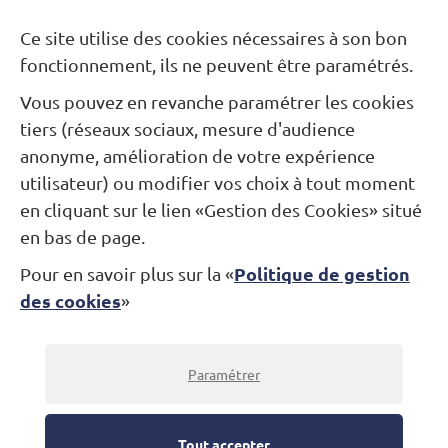
Besoin d’une information ?
Ce site utilise des cookies nécessaires à son bon
fonctionnement, ils ne peuvent être paramétrés.
Nous contacter
Vous pouvez en revanche paramétrer les cookies
tiers (réseaux sociaux, mesure d'audience
Restons connectés...
anonyme, amélioration de votre expérience
utilisateur) ou modifier vos choix à tout moment
Newsletter
Facebook
Instagram
en cliquant sur le lien «Gestion des Cookies» situé
en bas de page.
Politique de gestion
Pour en savoir plus sur la «
Théâtre Alexandre Dumas
des cookies
»
Jardin des Arts
Place André-Malraux
78100 Saint-Germain-en-Laye
Billetterie : 01 30 87 07 07
Paramétrer
© Théâtre Alexandre-Dumas 2022
-
Mentions légales
Tout accepter