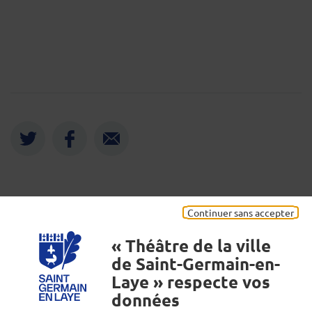
Twitter
Facebook
Envoyer
Mentions légales
Continuer sans accepter
« Théâtre de la ville
de Saint-Germain-en-
Laye » respecte vos
données