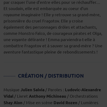
par craquer l’une d’entre elles pour se réchauffer…
Et soudain, elle est embarquée au coeur d’un
royaume imaginaire ! Elle y retrouve sa grand-mère,
prisonnière du cruel Fragotov. Elle y croise
également des personnages drôles et attachants,
comme Monstro Falco, de courageux pirates et Olga,
une voyante délirante ! Emma parviendra-t-elle à
combattre Fragotov et à sauver sa grand-mère ? Une
aventure fantastique pleine de rebondissements !
CRÉATION / DISTRIBUTION
Musique
/ Paroles :
Julien Salvia
Ludovic-Alexandre
/ Livret
/ Orchestrations
Vidal
Anthony Michineau
/ Mise en scène
/ Lumières
Shay Alon
David Rozen