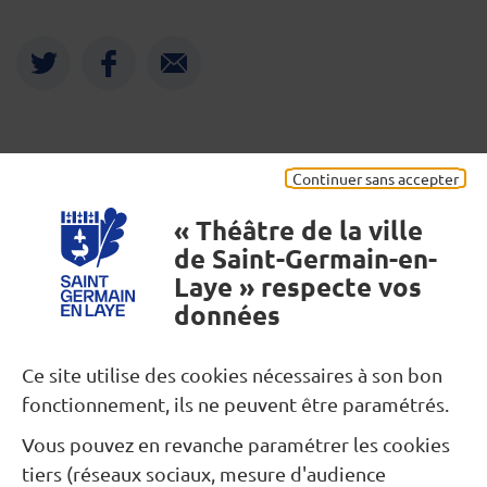
Twitter
Facebook
Envoyer
Mentions légales
Continuer sans accepter
« Théâtre de la ville
de Saint-Germain-en-
Laye » respecte vos
données
Besoin d’une information ?
Ce site utilise des cookies nécessaires à son bon
fonctionnement, ils ne peuvent être paramétrés.
Nous contacter
Vous pouvez en revanche paramétrer les cookies
Restons connectés...
tiers (réseaux sociaux, mesure d'audience