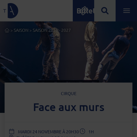
Billetterie
Lien de retour à la page d'accueil
Ouvrir
Menu principal
ACCUEIL
>
SAISON
>
SAISON 2026 - 2027
TYPE D'ÉVÈNEMENT
CIRQUE
Face aux murs
DATE
MARDI 24 NOVEMBRE À 20H30
1H