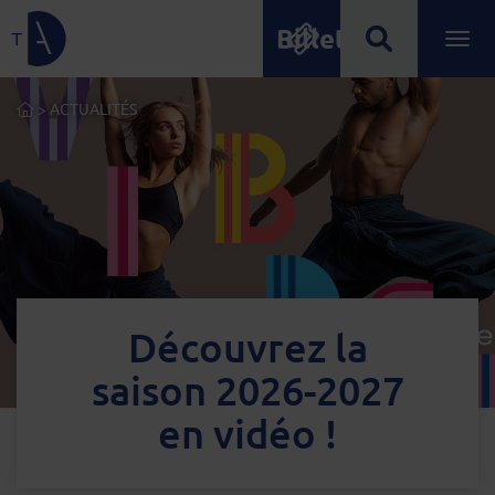
Billetterie
Lien de retour à la page d'accueil
Ouvrir
Menu principal
ACCUEIL
>
ACTUALITÉS
Découvrez la
saison 2026-2027
en vidéo !