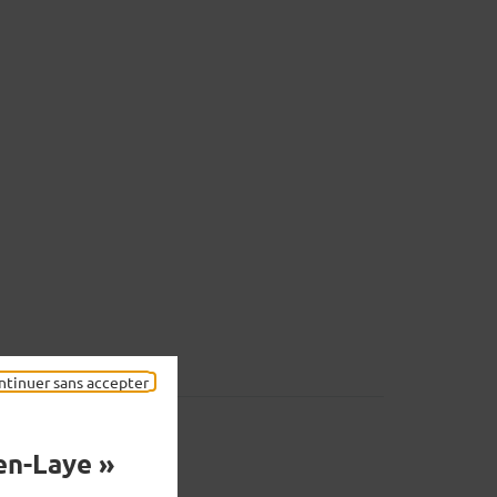
ntinuer sans accepter
en-Laye »