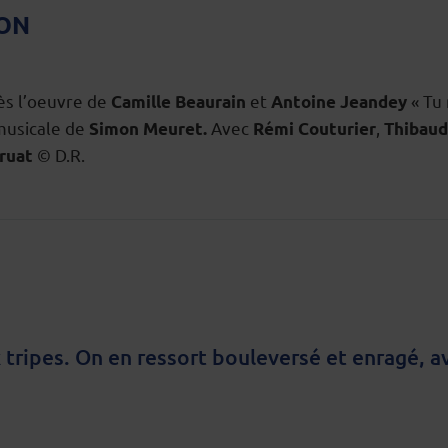
ION
ès l’oeuvre de
et
« Tu 
Camille Beaurain
Antoine Jeandey
musicale de
Avec
,
Simon Meuret.
Rémi Couturier
Thibau
© D.R.
ruat
tripes. On en ressort bouleversé et enragé, a