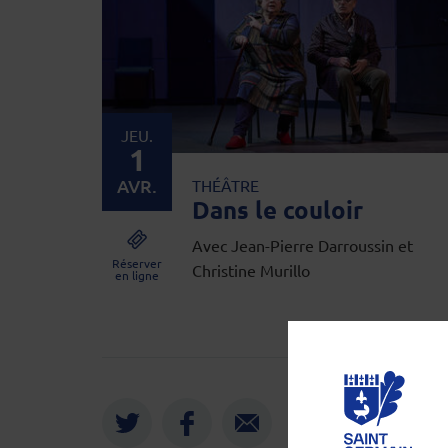
JEU.
1
AVR.
THÉÂTRE
Dans le couloir
Avec Jean-Pierre Darroussin et
Réserver
Christine Murillo
en ligne
Twitter
Face