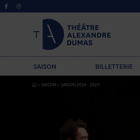
Facebook
Instagram
Lien de retour à la page d'accueil
Menu principal
SAISON
BILLETTERIE
ACCUEIL
>
SAISON
>
SAISON 2026 - 2027