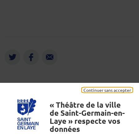
Twitter
Facebook
Envoyer
Mentions légales
Continuer sans accepter
« Théâtre de la ville
de Saint-Germain-en-
Laye » respecte vos
données