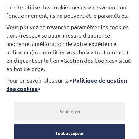
Besoin d’une information ?
Ce site utilise des cookies nécessaires à son bon
fonctionnement, ils ne peuvent être paramétrés.
Nous contacter
Vous pouvez en revanche paramétrer les cookies
Restons connectés...
tiers (réseaux sociaux, mesure d'audience
anonyme, amélioration de votre expérience
utilisateur) ou modifier vos choix à tout moment
Newsletter
Facebook
Instagram
en cliquant sur le lien «Gestion des Cookies» situé
en bas de page.
Politique de gestion
Pour en savoir plus sur la «
Théâtre Alexandre Dumas
des cookies
»
Jardin des Arts
Place André-Malraux
78100 Saint-Germain-en-Laye
Billetterie : 01 30 87 07 07
Paramétrer
© Théâtre Alexandre-Dumas 2022
-
Mentions légales
Tout accepter
-
Données personnelles
-
Crédits
-
Paramétrage des cookies