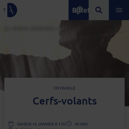
Billetterie
Lien de retour à la page d'accueil
Ouvrir
Menu principal
ACCUEIL
>
SAISON
>
SAISON 2026 - 2027
TYPE D'ÉVÈNEMENT
EN FAMILLE
Cerfs-volants
DATE
SAMEDI 16 JANVIER À 11H
40 MIN