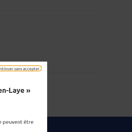
ntinuer sans accepter
en-Laye »
ne peuvent être
tons connectés...