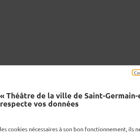
Co
« Théâtre de la ville de Saint-Germain-
book
Envoyer
respecte vos données
e des cookies nécessaires à son bon fonctionnement, ils 
Besoin d’une information ?
Res