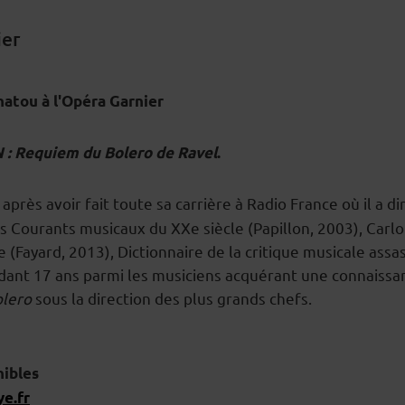
ier
hatou à l'Opéra Garnier
 : Requiem du Bolero de Ravel
.
près avoir fait toute sa carrière à Radio France où il a di
s Courants musicaux du XXe siècle (Papillon, 2003), Carlo 
 (Fayard, 2013), Dictionnaire de la critique musicale assas
endant 17 ans parmi les musiciens acquérant une connaissa
lero
sous la direction des plus grands chefs.
nibles
e.fr