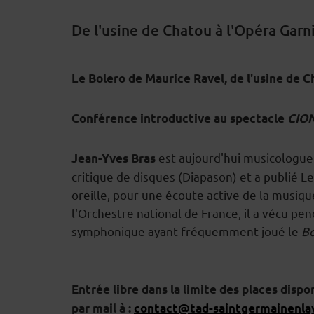
De l'usine de Chatou à l'Opéra Garn
Le Bolero de Maurice Ravel, de l'usine de C
DESCRIPTION
Conférence introductive au spectacle
CION
est aujourd'hui musicologue a
Jean-Yves Bras
critique de disques (Diapason) et a publié Le
oreille, pour une écoute active de la musique
l'Orchestre national de France, il a vécu p
symphonique ayant fréquemment joué le
Bo
Entrée libre dans la limite des places dispo
par mail à :
contact@tad-saintgermainenlay