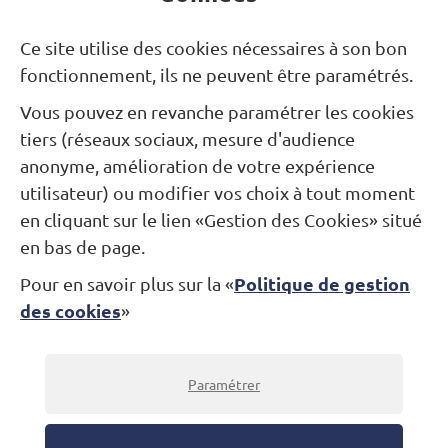
Besoin d’une information ?
Ce site utilise des cookies nécessaires à son bon
fonctionnement, ils ne peuvent être paramétrés.
Nous contacter
Vous pouvez en revanche paramétrer les cookies
tiers (réseaux sociaux, mesure d'audience
Restons connectés...
anonyme, amélioration de votre expérience
utilisateur) ou modifier vos choix à tout moment
Newsletter
Facebook
Instagram
en cliquant sur le lien «Gestion des Cookies» situé
en bas de page.
Politique de gestion
Pour en savoir plus sur la «
Théâtre Alexandre Dumas
des cookies
»
Jardin des Arts
Place André-Malraux
78100 Saint-Germain-en-Laye
Billetterie : 01 30 87 07 07
Paramétrer
© Théâtre Alexandre-Dumas 2022
-
Mentions légales