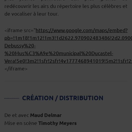
redécouvrir les airs du répertoire les plus célèbres et
de vocaliser à leur tour.
<iframe src="
https://www.google.com/maps/embed?
pb=!1m18!1m12!1m3!1d2622.970902483486!2d2.0900
Debussy%20-
%20Mus%C3%A9e%20municipal%20Ducastel-
Vera!5e0!3m2!1sfr!2sfr!4v1777468941019!5m2!1sfr!2
</iframe>
CRÉATION / DISTRIBUTION
De et avec
Maud Delmar
Mise en scène
Timothy Meyers