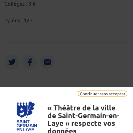
Collèges : 9 €
Lycées : 12 €
Twitter
Facebook
Envoyer
Mentions légales
Continuer sans accepter
« Théâtre de la ville
de Saint-Germain-en-
Laye » respecte vos
données