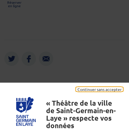
Réserver
en ligne
Twitter
Facebook
Envoyer
Mentions légales
Continuer sans accepter
« Théâtre de la ville
de Saint-Germain-en-
Laye » respecte vos
données