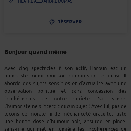
THÉÂTRE ALEXANDRE-DUMAS
RÉSERVER
𝗕𝗼𝗻𝗷𝗼𝘂𝗿 𝗾𝘂𝗮𝗻𝗱 𝗺𝗲̂𝗺𝗲
DESCRIPTION
Avec cinq spectacles à son actif, Haroun est un
humoriste connu pour son humour subtil et incisif. Il
aborde des sujets sensibles et d’actualité avec une
observation pointue et sans concession des
incohérences de notre société. Sur scène,
l’humoriste ne s’interdit aucun sujet ! Avec lui, pas de
leçons de morale ni de méchanceté gratuite, juste
une bonne dose d’humour noir, absurde et pince-
sans-rire qui met en lumière les incohérences de