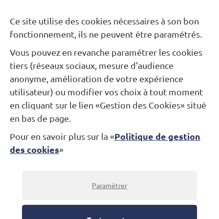
Besoin d’une information ?
Ce site utilise des cookies nécessaires à son bon
fonctionnement, ils ne peuvent être paramétrés.
Nous contacter
Vous pouvez en revanche paramétrer les cookies
Restons connectés...
tiers (réseaux sociaux, mesure d'audience
anonyme, amélioration de votre expérience
utilisateur) ou modifier vos choix à tout moment
Newsletter
Facebook
Instagram
en cliquant sur le lien «Gestion des Cookies» situé
en bas de page.
Politique de gestion
Pour en savoir plus sur la «
Théâtre Alexandre Dumas
des cookies
»
Jardin des Arts
Place André-Malraux
78100 Saint-Germain-en-Laye
Billetterie : 01 30 87 07 07
Paramétrer
© Théâtre Alexandre-Dumas 2022
-
Mentions légales