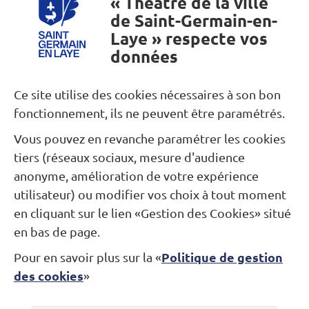
« Théâtre de la ville
de Saint-Germain-en-
Laye » respecte vos
données
Besoin d’une information ?
Ce site utilise des cookies nécessaires à son bon
fonctionnement, ils ne peuvent être paramétrés.
Nous contacter
Vous pouvez en revanche paramétrer les cookies
tiers (réseaux sociaux, mesure d'audience
Restons connectés...
anonyme, amélioration de votre expérience
utilisateur) ou modifier vos choix à tout moment
Newsletter
Facebook
Instagram
en cliquant sur le lien «Gestion des Cookies» situé
en bas de page.
Politique de gestion
Pour en savoir plus sur la «
Théâtre Alexandre Dumas
des cookies
»
Jardin des Arts
Place André-Malraux
78100 Saint-Germain-en-Laye