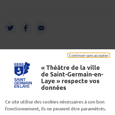
Twitter
Facebook
Envoyer
Mentions légales
Continuer sans accepter
« Théâtre de la ville
de Saint-Germain-en-
Laye » respecte vos
données
Besoin d’une information ?
Ce site utilise des cookies nécessaires à son bon
fonctionnement, ils ne peuvent être paramétrés.
Nous contacter