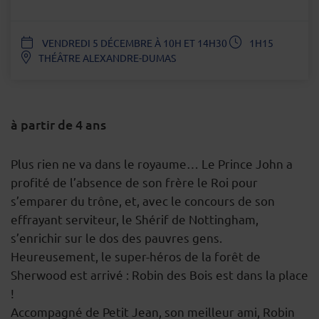
DATE
VENDREDI 5 DÉCEMBRE À 10H ET 14H30
1H15
THÉÂTRE ALEXANDRE-DUMAS
à partir de 4 ans
DESCRIPTION
Plus rien ne va dans le royaume… Le Prince John a
profité de l’absence de son frère le Roi pour
s’emparer du trône, et, avec le concours de son
effrayant serviteur, le Shérif de Nottingham,
s’enrichir sur le dos des pauvres gens.
Heureusement, le super-héros de la forêt de
Sherwood est arrivé : Robin des Bois est dans la place
!
Accompagné de Petit Jean, son meilleur ami, Robin