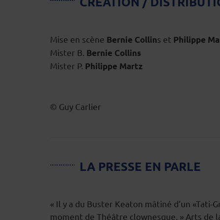
CRÉATION / DISTRIBUT
Mise en scène
s et
Bernie Collin
Philippe Ma
Mister B.
Bernie Collins
Mister P.
Philippe Martz
© Guy Carlier
LA PRESSE EN PARLE
« Il y a du Buster Keaton mâtiné d’un «Tati-
moment de Théâtre clownesque. » Arts de la