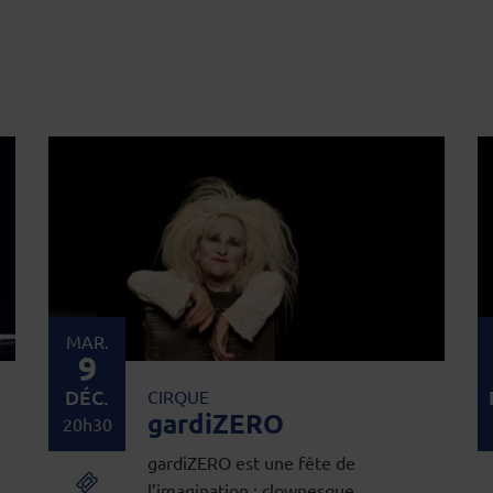
MAR.
9
DÉC.
CIRQUE
gardiZERO
20h30
gardiZERO est une fête de
l’imagination : clownesque,