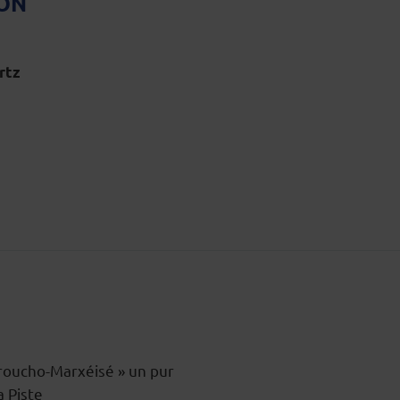
ION
rtz
Groucho-Marxéisé » un pur
 Piste