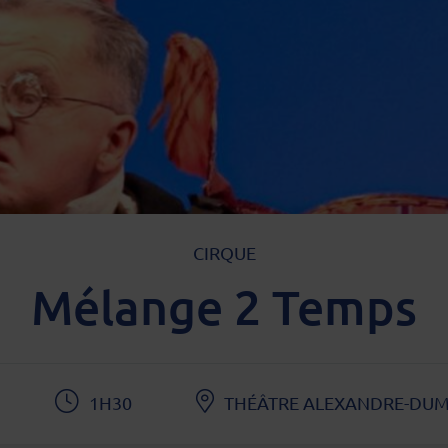
TYPE D'ÉVÈNEMENT
CIRQUE
Mélange 2 Temps
1H30
THÉÂTRE ALEXANDRE-DU