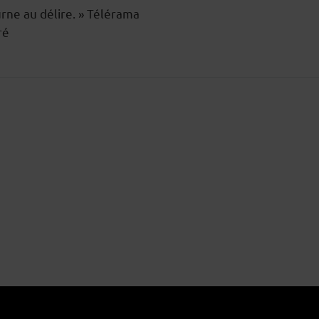
urne au délire. » Télérama
ré