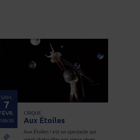
SAM.
7
FÉVR.
CIRQUE
Aux Étoiles
18h30
Aux Étoiles ! est un spectacle qui
vient chatouiller nos vieux rêves