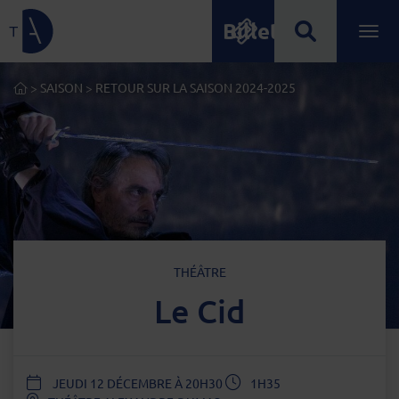
Billetterie
Lien de retour à la page d'accueil
Ouvrir
Menu principal
ACCUEIL
>
SAISON
>
RETOUR SUR LA SAISON 2024-2025
TYPE D'ÉVÈNEMENT
THÉÂTRE
Le Cid
DATE
JEUDI 12 DÉCEMBRE À 20H30
1H35