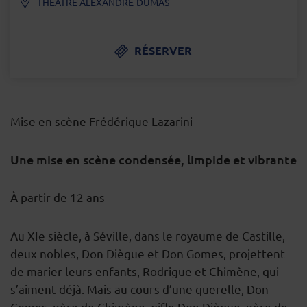
THÉÂTRE ALEXANDRE-DUMAS
RÉSERVER
Mise en scène Frédérique Lazarini
Une mise en scène condensée, limpide et vibrante
DESCRIPTION
À partir de 12 ans
Au XIe siècle, à Séville, dans le royaume de Castille,
deux nobles, Don Diègue et Don Gomes, projettent
de marier leurs enfants, Rodrigue et Chimène, qui
s’aiment déjà. Mais au cours d’une querelle, Don
Gomes, père de Chimène, gifle Don Diègue, père de