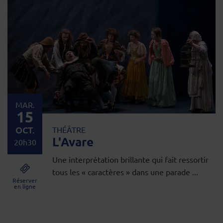
MAR.
15
OCT.
THÉÂTRE
L'Avare
20h30
Une interprétation brillante qui fait ressortir
tous les « caractères » dans une parade ...
Réserver
en ligne