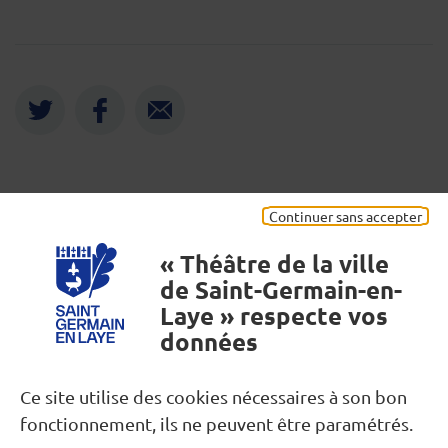
Twitter
Facebook
Envoyer
Mentions légales
Continuer sans accepter
« Théâtre de la ville
de Saint-Germain-en-
Laye » respecte vos
données
Besoin d’une information ?
Ce site utilise des cookies nécessaires à son bon
fonctionnement, ils ne peuvent être paramétrés.
Nous contacter