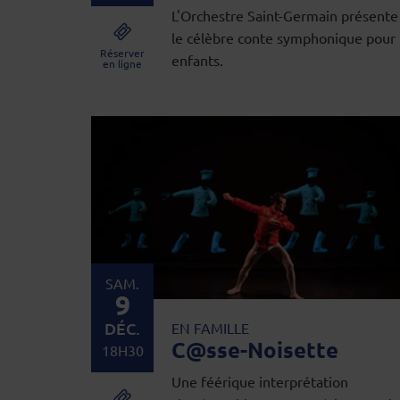
L'Orchestre Saint-Germain présente
le célèbre conte symphonique pour
Réserver
enfants.
en ligne
SAM.
9
DÉC.
EN FAMILLE
C@sse-Noisette
18H30
Une féérique interprétation