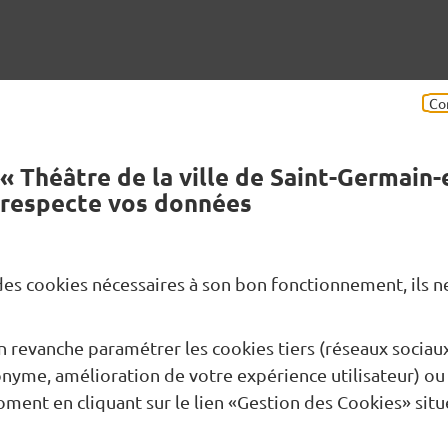
Co
« Théâtre de la ville de Saint-Germain-
book
Envoyer
respecte vos données
e des cookies nécessaires à son bon fonctionnement, ils 
Besoin d’une information ?
Res
 revanche paramétrer les cookies tiers (réseaux sociau
Nous contacter
nyme, amélioration de votre expérience utilisateur) ou
oment en cliquant sur le lien «Gestion des Cookies» situ