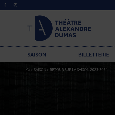
Facebook
Instagram
Lien de retour à la page d'accueil
Menu principal
SAISON
BILLETTERIE
ACCUEIL
>
SAISON
>
RETOUR SUR LA SAISON 2023-2024