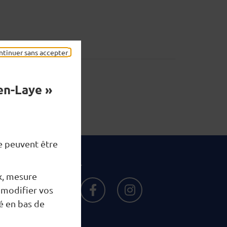
ntinuer sans accepter
en-Laye »
ne peuvent être
tons connectés...
x, mesure
Newsletter
 modifier vos
Facebook
Instagram
é en bas de