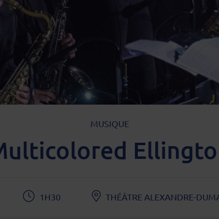
TYPE D'ÉVÈNEMENT
MUSIQUE
ulticolored Ellingt
1H30
THÉÂTRE ALEXANDRE-DUM