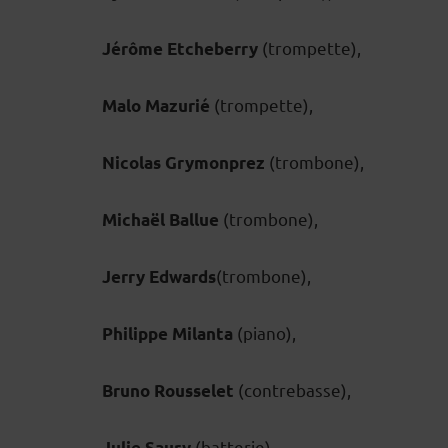
(trompette),
Jérôme Etcheberry
(trompette),
Malo Mazurié
(trombone),
Nicolas Grymonprez
(trombone),
Michaël Ballue
(trombone),
Jerry Edwards
(piano),
Philippe Milanta
(contrebasse),
Bruno Rousselet
(batterie),
Julie Saury