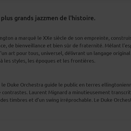
 plus grands jazzmen de l'histoire.
lington a marqué le XXe siècle de son empreinte, constru
e, de bienveillance et bien sûr de fraternité. Mêlant l’esp
’un art pour tous, universel, délivrant un langage original 
à les styles, les époques et les frontières.
 le Duke Orchestra guide le public en terres ellingtonie
e contrastes. Laurent Mignard a minutieusement transcrit
re des timbres et d’un swing irréprochable. Le Duke Orch