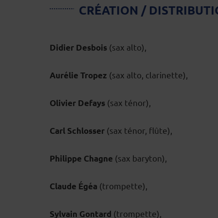
CRÉATION / DISTRIBUT
(sax alto),
Didier Desbois
(sax alto, clarinette),
Aurélie Tropez
(sax ténor),
Olivier Defays
(sax ténor, flûte),
Carl Schlosser
(sax baryton),
Philippe Chagne
(trompette),
Claude Égéa
(trompette),
Sylvain Gontard