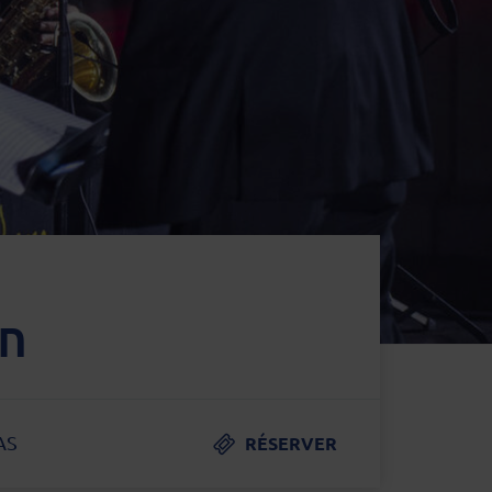
on
AS
RÉSERVER