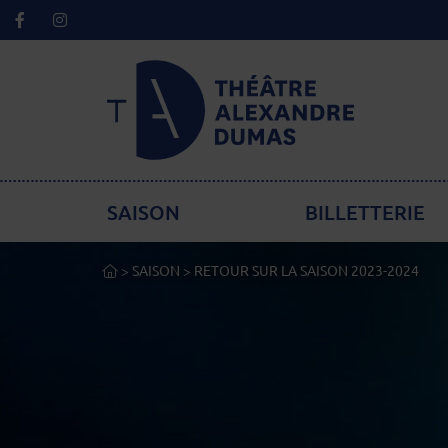
Facebook
Instagram
Lien de retour à la page d'accueil
Menu principal
SAISON
BILLETTERIE
ACCUEIL
>
SAISON
>
RETOUR SUR LA SAISON 2023-2024