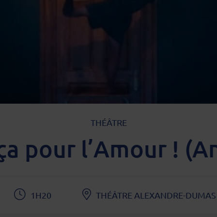
TYPE D'ÉVÈNEMENT
THÉÂTRE
ça pour l’Amour ! (A
1H20
THÉÂTRE ALEXANDRE-DUMAS