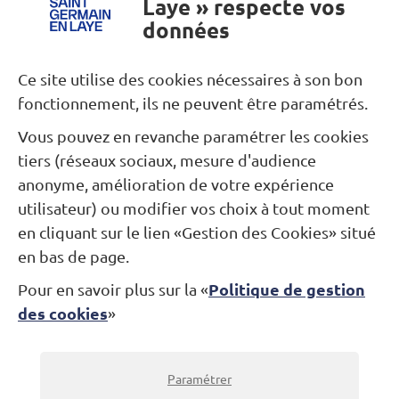
Laye » respecte vos
données
Besoin d’une information ?
Ce site utilise des cookies nécessaires à son bon
fonctionnement, ils ne peuvent être paramétrés.
Nous contacter
Vous pouvez en revanche paramétrer les cookies
tiers (réseaux sociaux, mesure d'audience
Restons connectés...
anonyme, amélioration de votre expérience
utilisateur) ou modifier vos choix à tout moment
Newsletter
Facebook
Instagram
en cliquant sur le lien «Gestion des Cookies» situé
en bas de page.
Politique de gestion
Pour en savoir plus sur la «
Théâtre Alexandre Dumas
des cookies
»
Jardin des Arts
Place André-Malraux
78100 Saint-Germain-en-Laye
Billetterie : 01 30 87 07 07
Paramétrer