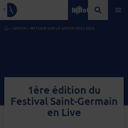
Billetterie
Lien de retour à la page d'accueil
Ouvrir
Menu principal
ACCUEIL
>
SAISON
>
RETOUR SUR LA SAISON 2021-2022
1ère édition du
Festival Saint-Germain
en Live