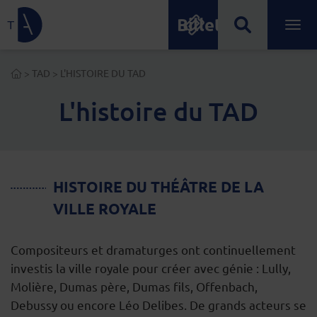
Billetterie
Lien de retour à la page d'accueil
Ouvrir
Menu principal
ACCUEIL
>
TAD
>
L'HISTOIRE DU TAD
L'histoire du TAD
HISTOIRE DU THÉÂTRE DE LA
VILLE ROYALE
Compositeurs et dramaturges ont continuellement
investis la ville royale pour créer avec génie : Lully,
Molière, Dumas père, Dumas fils, Offenbach,
Debussy ou encore Léo Delibes. De grands acteurs se