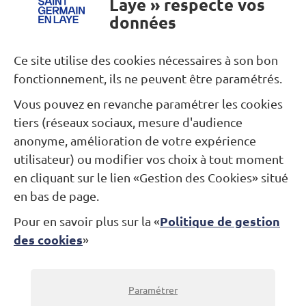
Laye » respecte vos
données
Besoin d’une information ?
Ce site utilise des cookies nécessaires à son bon
fonctionnement, ils ne peuvent être paramétrés.
Nous contacter
Vous pouvez en revanche paramétrer les cookies
tiers (réseaux sociaux, mesure d'audience
Restons connectés...
anonyme, amélioration de votre expérience
utilisateur) ou modifier vos choix à tout moment
Newsletter
Facebook
Instagram
en cliquant sur le lien «Gestion des Cookies» situé
en bas de page.
Politique de gestion
Pour en savoir plus sur la «
Théâtre Alexandre Dumas
des cookies
»
Jardin des Arts
Place André-Malraux
78100 Saint-Germain-en-Laye
Billetterie : 01 30 87 07 07
Paramétrer