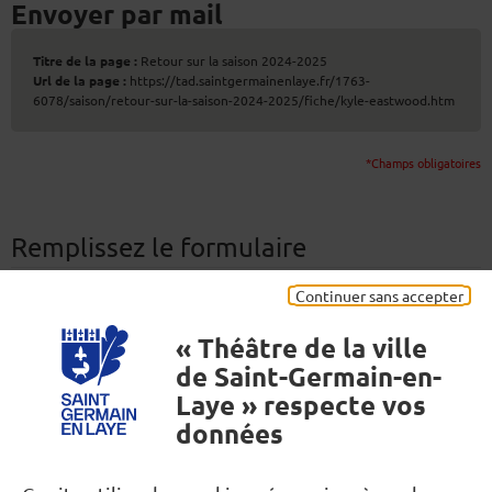
Envoyer par mail
Titre de la page :
Retour sur la saison 2024-2025
Url de la page :
https://tad.saintgermainenlaye.fr/1763-
6078/saison/retour-sur-la-saison-2024-2025/fiche/kyle-eastwood.htm
*Champs obligatoires
Remplissez le formulaire
Continuer sans accepter
Destinataire(s)
*
Séparez les adresses e-mail par une virgule. (200 caractères
« Théâtre de la ville
maximum)
de Saint-Germain-en-
Laye » respecte vos
données
Votre nom
*