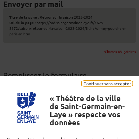
Envoyer par mail
Titre de la page :
Retour sur la saison 2023-2024
Url de la page :
https://tad.saintgermainenlaye.fr/1629-
5172/saison/retour-sur-la-saison-2023-2024/fiche/oh-my-god-she-s-
parisian.htm
*Champs obligatoires
Remplissez le formulaire
Continuer sans accepter
Destinataire(s)
*
« Théâtre de la ville
Séparez les adresses e-mail par une virgule. (200 caractères
maximum)
de Saint-Germain-en-
Laye » respecte vos
données
Votre nom
*