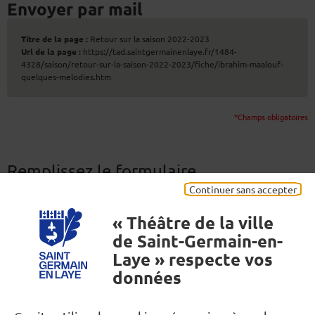
Envoyer par mail
Titre de la page :
Retour sur la saison 2022-2023
Url de la page :
https://tad.saintgermainenlaye.fr/1484-
4328/saison/retour-sur-la-saison-2022-2023/fiche/ibrahim-maalouf-
quelques-melodies.htm
*Champs obligatoires
Remplissez le formulaire
Continuer sans accepter
Destinataire(s)
*
« Théâtre de la ville
Séparez les adresses e-mail par une virgule. (200 caractères
maximum)
de Saint-Germain-en-
Laye » respecte vos
données
Votre nom
*