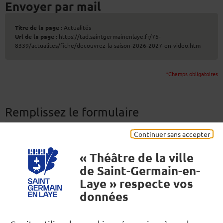
Envoyer par mail
Titre de la page :
Actualités
Url de la page :
https://tad.saintgermainenlaye.fr/75-
8339/actualites/fiche/decouvrez-la-saison-2026-2027-en-video.htm
*Champs obligatoires
Remplissez le formulaire
Continuer sans accepter
Destinataire(s)
*
Séparez les adresses e-mail par une virgule. (200 caractères
« Théâtre de la ville
maximum)
de Saint-Germain-en-
Laye » respecte vos
données
Votre nom
*